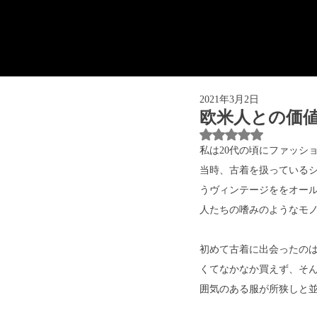
2021年3月2日
欧米人との価
5つ星のうちNaN
私は20代の頃にファッシ
当時、古着を扱っている
うヴィンテージををオー
人たちの嗜みのようなモ
初めて古着に出会ったのは
くてなかなか買えず、そ
囲気のある服が所狭しと