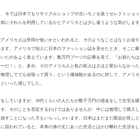
ち、今では日本でもリサイクルショップや古いモノを扱うセレクトショ
り前にそれらを利用しているかとアメリカとは少し違うような気がしま
でアメリカ人は所得が低いかといわれると、そのようなことはなくお金
います。アメリカで知人に日本のファッション誌を見せたとき、そこに
ていたのをよく覚えています。数万円ブーツの記事を見て、『お前たち
ジーだ！』と。多分、そのアメリカ人と私の収入はさほど変わらなかっ
少無理してでも頑張って買う」という価値観があるのに対して、アメリ
」といった感じでした。
をしていますが、30代くらいの人たちが数千万円の借金をして住宅を
ます。そのことを否定するわけではありませんが、中には無理して購入
手放すことになった方もいらっしゃいます。日本はまだまだ新品が良し
とに囚われていると、本来の身の丈にあった生活とはかけ離れた生活を