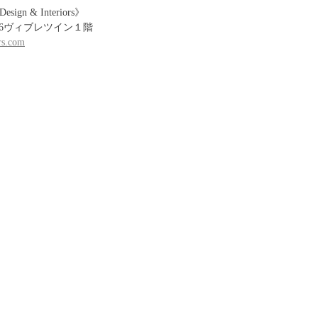
esign & Interiors》
-16ヴィブレツイン１階
ors.com