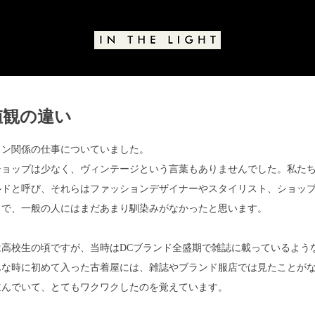
値観の違い
と評価されています。
ョン関係の仕事についていました。
ショップは少なく、ヴィンテージという言葉もありませんでした。私た
ルドと呼び、それらはファッションデザイナーやスタイリスト、ショッ
ノで、一般の人にはまだあまり馴染みがなかったと思います。
高校生の頃ですが、当時はDCブランド全盛期で雑誌に載っているよう
んな時に初めて入った古着屋には、雑誌やブランド服店では見たことが
並んでいて、とてもワクワクしたのを覚えています。