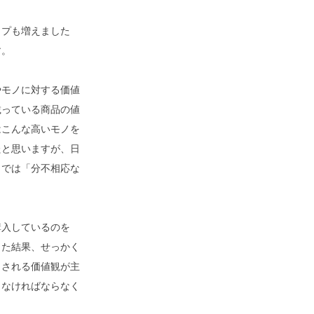
ップも増えました
す。
やモノに対する価値
載っている商品の値
はこんな高いモノを
たと思いますが、日
カでは「分不相応な
購入しているのを
した結果、せっかく
とされる価値観が主
しなければならなく