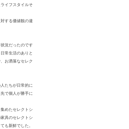
たライフスタイルそ
に対する価値観の違
た状況だったのです
、日常生活のありと
で、お洒落なセレク
の人たちが日常的に
庭先で個人が勝手に
を集めたセレクトシ
の家具のセレクトシ
とても新鮮でした。