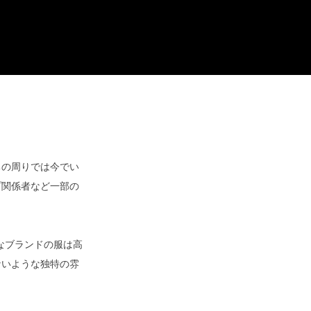
ちの周りでは今でい
プ関係者など一部の
なブランドの服は高
ないような独特の雰