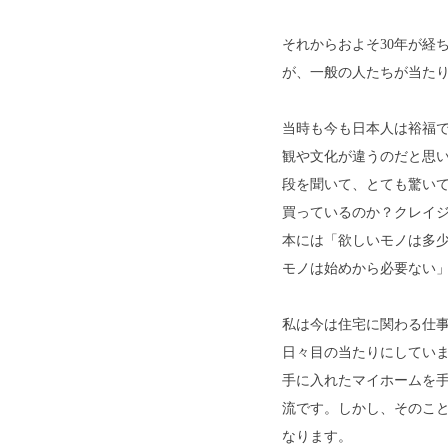
それからおよそ30年が経
が、一般の人たちが当た
当時も今も日本人は裕福
観や文化が違うのだと思
段を聞いて、とても驚い
買っているのか？クレイ
本には「欲しいモノは多
モノは始めから必要ない
私は今は住宅に関わる仕事
日々目の当たりにしてい
手に入れたマイホームを
流です。しかし、そのこ
なります。