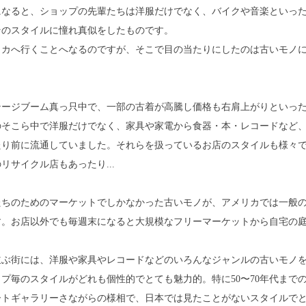
になると、ショップの先輩たちは洋服だけでなく、バイクや音楽といっ
そのスタイルに憧れ真似をしたものです。
リカへ行くことへなるのですが、そこで目の当たりにしたのは古いモノ
テージブーム真っ只中で、一部の古着が高騰し価格も右肩上がりといっ
のそこら中で洋服だけでなく、家具や家電から食器・本・レコードなど
たり前に流通していました。それらを扱っているお店のスタイルも様々
リサイクル店もあったり...
たちのためのマーケットでしかなかった古いモノが、アメリカでは一般
す。お店以外でも毎週末になると大規模なフリーマーケットから自宅の
並ぶ街には、洋服や家具やレコードなどのいろんなジャンルの古いモノ
プ毎のスタイルがどれも個性的でとても魅力的。特に50〜70年代まで
ートギャラリーさながらの様相で、日本では見たことがないスタイルで