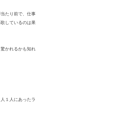
が当たり前で、仕事
謳歌しているのは果
と驚かれるかも知れ
１人１人にあったラ