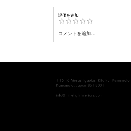
評価を追加
コメントを追加…
商品を超えて──ブティック体
験を形づくるものとは
1-15-16 Musashigaoka, Kita-ku, Kumamoto-c
Kumamoto, Japan 861-8001
info@inthelightinteriors.com