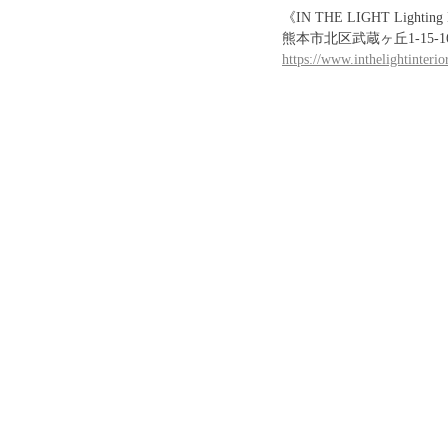
《IN THE LIGHT Lighting D
熊本市北区武蔵ヶ丘1-15
https://www.inthelightinteri