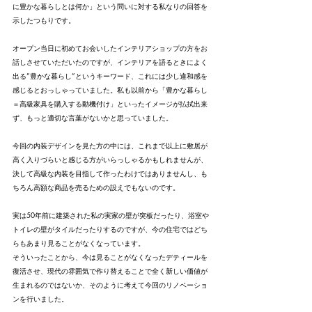
に豊かな暮らしとは何か」という問いに対する私なりの回答を
示したつもりです。
オープン当日に初めてお会いしたインテリアショップの方をお
話しさせていただいたのですが、インテリアを語るときによく
出る”豊かな暮らし”というキーワード、これには少し違和感を
感じるとおっしゃっていました。私も以前から「豊かな暮らし
＝高級家具を購入する動機付け」といったイメージが払拭出来
ず、もっと適切な言葉がないかと思っていました。
今回の内装デザインを見た方の中には、これまで以上に敷居が
高く入りづらいと感じる方がいらっしゃるかもしれませんが、
決して高級な内装を目指して作ったわけではありませんし、も
ちろん高額な商品を売るための設えでもないのです。
実は50年前に建築された私の実家の壁が突板だったり、浴室や
トイレの壁がタイルだったりするのですが、今の住宅ではどち
らもあまり見ることがなくなっています。
そういったことから、今は見ることがなくなったデティールを
復活させ、現代の雰囲気で作り替えることで全く新しい価値が
生まれるのではないか、そのように考えて今回のリノベーショ
ンを行いました。