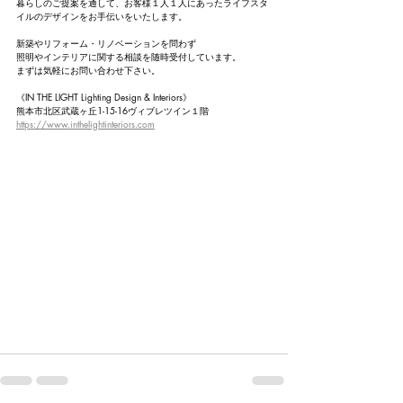
暮らしのご提案を通して、お客様１人１人にあったライフスタ
イルのデザインをお手伝いをいたします。
新築やリフォーム・リノベーションを問わず
照明やインテリアに関する相談を随時受付しています。
まずは気軽にお問い合わせ下さい。
《IN THE LIGHT Lighting Design & Interiors》
熊本市北区武蔵ヶ丘1-15-16ヴィブレツイン１階
https://www.inthelightinteriors.com