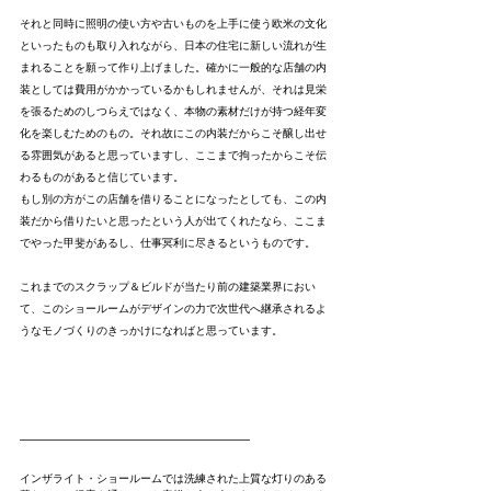
それと同時に照明の使い方や古いものを上手に使う欧米の文化
といったものも取り入れながら、日本の住宅に新しい流れが生
まれることを願って作り上げました。確かに一般的な店舗の内
装としては費用がかかっているかもしれませんが、それは見栄
を張るためのしつらえではなく、本物の素材だけが持つ経年変
化を楽しむためのもの。それ故にこの内装だからこそ醸し出せ
る雰囲気があると思っていますし、ここまで拘ったからこそ伝
わるものがあると信じています。
もし別の方がこの店舗を借りることになったとしても、この内
装だから借りたいと思ったという人が出てくれたなら、ここま
でやった甲斐があるし、仕事冥利に尽きるというものです。
これまでのスクラップ＆ビルドが当たり前の建築業界におい
て、このショールームがデザインの力で次世代へ継承されるよ
うなモノづくりのきっかけになればと思っています。
---------------------------------------------------------------------------------------------------------
インザライト・ショールームでは洗練された上質な灯りのある