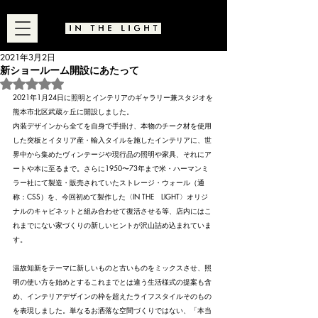
2021年3月2日
新ショールーム開設にあたって
5つ星のうちNaNと評価されています。
2021年1月24日に照明とインテリアのギャラリー兼スタジオを
熊本市北区武蔵ヶ丘に開設しました。
内装デザインから全てを自身で手掛け、本物のチーク材を使用
した突板とイタリア産・輸入タイルを施したインテリアに、世
界中から集めたヴィンテージや現行品の照明や家具、それにア
ートや本に至るまで。さらに1950〜73年まで米・ハーマンミ
ラー社にて製造・販売されていたストレージ・ウォール（通
称：CSS）を、今回初めて製作した〈IN THE　LIGHT〉オリジ
ナルのキャビネットと組み合わせて復活させる等、店内にはこ
れまでにない家づくりの新しいヒントが沢山詰め込まれていま
す。
温故知新をテーマに新しいものと古いものをミックスさせ、照
明の使い方を始めとするこれまでとは違う生活様式の提案も含
め、インテリアデザインの枠を超えたライフスタイルそのもの
を表現しました。単なるお洒落な空間づくりではない、「本当