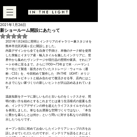
2021年1月26日
新ショールーム開設にあたって
5つ星のうちNaNと評価されています。
2021年1月24日に照明とインテリアのギャラリー兼スタジオを
熊本市北区武蔵ヶ丘に開設しました。
内装デザインから全てを自身で手掛け、本物のチーク材を使用
した突板とイタリア産・輸入タイルを施したインテリアに、世
界中から集めたヴィンテージや現行品の照明や家具、それにア
ートや本に至るまで。さらに1950〜73年まで米・ハーマンミ
ラー社にて製造・販売されていたストレージ・ウォール（通
称：CSS）を、今回初めて製作した〈IN THE　LIGHT〉オリジ
ナルのキャビネットと組み合わせて復活させる等、店内にはこ
れまでにない家づくりの新しいヒントが沢山詰め込まれていま
す。
温故知新をテーマに新しいものと古いものをミックスさせ、照
明の使い方を始めとするこれまでとは違う生活様式の提案も含
め、インテリアデザインの枠を超えたライフスタイルそのもの
を表現しました。単なるお洒落な空間づくりではない、「本当
に豊かな暮らしとは何か」という問いに対する私なりの回答を
示したつもりです。
オープン当日に初めてお会いしたインテリアショップの方をお
話しさせていただいたのですが、インテリアを語るときによく