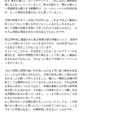
出る”豊かな暮らし”というキーワード、これには少し違和感を
感じるとおっしゃっていました。私も以前から「豊かな暮らし
＝高級家具を購入する動機付け」といったイメージが払拭出来
ず、もっと適切な言葉がないかと思っていました。
今回の内装デザインを見た方の中には、これまで以上に敷居が
高く入りづらいと感じる方がいらっしゃるかもしれませんが、
決して高級な内装を目指して作ったわけではありませんし、も
ちろん高額な商品を売るための設えでもないのです。
実は50年前に建築された私の実家の壁が突板だったり、浴室や
トイレの壁がタイルだったりするのですが、今の住宅ではどち
らもあまり見ることがなくなっています。
そういったことから、今は見ることがなくなったデティールを
復活させ、現代の雰囲気で作り替えることで全く新しい価値が
生まれるのではないか、そのように考えて今回のリノベーショ
ンを行いました。
それと同時に照明の使い方や古いものを上手に使う欧米の文化
といったものも取り入れながら、日本の住宅に新しい流れが生
まれることを願って作り上げました。確かに一般的な店舗の内
装としては費用がかかっているかもしれませんが、それは見栄
を張るためのしつらえではなく、本物の素材だけが持つ経年変
化を楽しむためのもの。それ故にこの内装だからこそ醸し出せ
る雰囲気があると思っていますし、ここまで拘ったからこそ伝
わるものがあると信じています。
もし別の方がこの店舗を借りることになったとしても、この内
装だから借りたいと思ったという人が出てくれたなら、ここま
でやった甲斐があるし、仕事冥利に尽きるというものです。