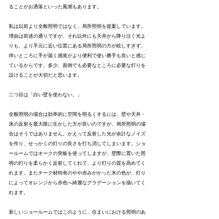
ることがお洒落といった風潮もあります。
私は以前より全般照明ではなく、局所照明を提案しています。
理由は前述の通りですが、それ以外にも天井から降り注ぐ光よ
りも、より手元に近い位置にある局所照明の方が眩しすぎず、
痒いところに手が届く感覚がより便利で使い勝手も良いと感じ
ているからです。多少、面倒でも必要なところに必要な灯りを
設けることが大切だと思います。
二つ目は「白い壁を使わない。」
全般照明の場合は効率的に空間を明るくするには、壁や天井・
床の反射を最大限に生かした方が良いのですが、局所照明の場
合はそうではありません。かえって反射した光が余計なノイズ
を作り、せっかくの灯りの良さを打ち消してしまいます。ショ
ールームではオークの突板を使ってしますが、壁際に置いた照
明の灯りを柔らかく反射してくれて、より灯りの質を高めてく
れます。またチーク材特有のやや赤みがかった木の色が、灯り
によってオレンジから赤色へ綺麗なグラデーションを描いてく
れます。
新しいショールームではこのように、住まいにおける照明のあ