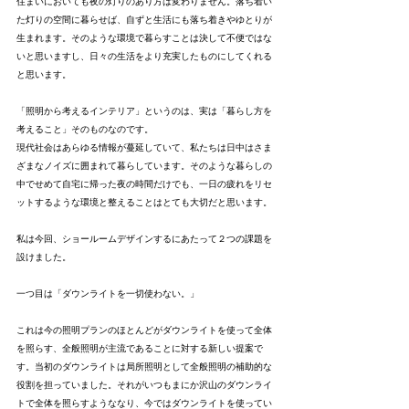
住まいにおいても夜の灯りのあり方は変わりません。落ち着い
た灯りの空間に暮らせば、自ずと生活にも落ち着きやゆとりが
生まれます。そのような環境で暮らすことは決して不便ではな
いと思いますし、日々の生活をより充実したものにしてくれる
と思います。
「照明から考えるインテリア」というのは、実は「暮らし方を
考えること」そのものなのです。
現代社会はあらゆる情報が蔓延していて、私たちは日中はさま
ざまなノイズに囲まれて暮らしています。そのような暮らしの
中でせめて自宅に帰った夜の時間だけでも、一日の疲れをリセ
ットするような環境と整えることはとても大切だと思います。
私は今回、ショールームデザインするにあたって２つの課題を
設けました。
一つ目は「ダウンライトを一切使わない。」
これは今の照明プランのほとんどがダウンライトを使って全体
を照らす、全般照明が主流であることに対する新しい提案で
す。当初のダウンライトは局所照明として全般照明の補助的な
役割を担っていました。それがいつもまにか沢山のダウンライ
トで全体を照らすようななり、今ではダウンライトを使ってい