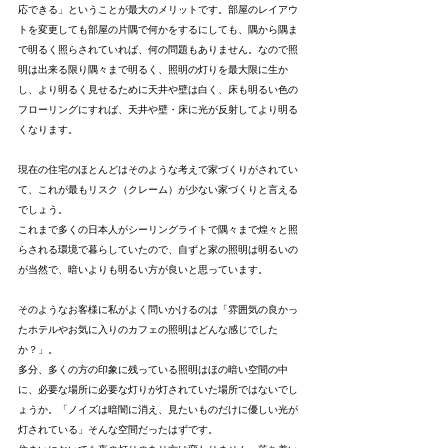
応できる」ということが最大のメリットです。部屋のレイアウ
トを変更しても部屋の片隅で何かをするにしても、隅から隅ま
で明るく照らされていれば、何の問題もありません。なので照
明は出来る限り隅々まで明るく、照明の灯りを最大限に生か
し、より明るく見せるために天井や壁は白く、床も明るい色の
フローリングにすれば、天井や壁・床に光が反射してより明る
くなります。
現在の住宅のほとんどはそのような考えで家づくりがされてい
て、これが最もリスク（クレーム）が少ない家づくりと言える
でしょう。
これまで多くの日本人がシーリングライトで隅々まで煌々と照
らされる環境で暮らしていたので、自ずと家の照明は明るいの
が当然で、暗いよりも明るい方が良いと思っています。
そのようなお客様に私がよく問いかけるのは「雰囲気の良かっ
たホテルやお気に入りのカフェの照明はどんな感じでした
か？」。
多分、多くの方の印象に残っている照明はほの暗い空間の中
に、必要な場所に必要な灯りが灯されていた場所ではないでし
ょうか。「ノイズは暗闇に消え、見たいものだけに優しい光が
灯されている」そんな空間だったはずです。