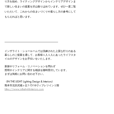
り方を始め、ライティングデザインからインテリアデザインま
で新しい住まいの提案を沢山散りばめています。ぜひ一度ご覧
いただいて、これからの住まいづくりや暮らし方の参考にして
もらえればと思います。
---------------------------------------------------------------------------------------------------------
インザライト・ショールームでは洗練された上質な灯りのある
暮らしのご提案を通して、お客様１人１人にあったライフスタ
イルのデザインをお手伝いをいたします。
新築やリフォーム・リノベーションを問わず
照明やインテリアに関する相談を随時受付しています。
まずは気軽にお問い合わせ下さい。
《IN THE LIGHT Lighting Design & Interiors》
熊本市北区武蔵ヶ丘1-15-16ヴィブレツイン１階
https://www.inthelightinteriors.com