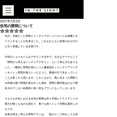
2021年3月2日
住宅の照明について
5つ星のうちNaNと評価されています。
先日、念願だった照明とインテリアのショールームを無事にオ
ープンすることが出来ました。これもひとえに皆様のおかげだ
と日々実感している次第です。
今回のショールームをデザインする中で、大きなテーマとして
「照明から考えるインテリアデザイン」という考え方がありま
した。一般的に照明計画というと建築設計→インテリアコーデ
ィネイト→照明計画といったように、最後の方で決まっていく
ことが多くかと思います。しかしながら、既に決まった間取り
や内装の後で照明計画を行った場合、照明の選択肢はかなり限
定されてしまい結果的に画一的なプランになってしまいます。
そもそも日本における住宅の照明は作り手側とクライアントの
両方が暗くなるのを恐れて、夜でも煌々として空間を選択しが
ちです。
全体を明るく照らす照明プランは、「誰がどこで何をしても対