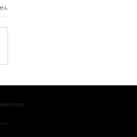
。
せん
BGMをスタッフに選ばせ
がダメな理由
ORMATION
ntact