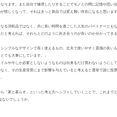
になります。また自分で修理したりすることでモノとの間に記憶や思い
のが惜しくなって、それはきっと新品では変え難い存在になると思いま
単なる消耗品ではなく、共に長い時間を過ごした人生のパートナーとも
ーだと考えれば、それらとどのように向き合うのが良いのか分かってき
「シンプルなデザインで長く使えるもの。丈夫で使いやすく質感の良い
をとても大事にしています。」
タイルや今しか必要としないようなものは出来るだけ買わないようにし
でなく、その生産背景にまで影響を与えていると考えると選挙で誰に投
す。
から「家と暮らす」といった考え方へシフトしていくことで、これまでと
はないでしょうか。