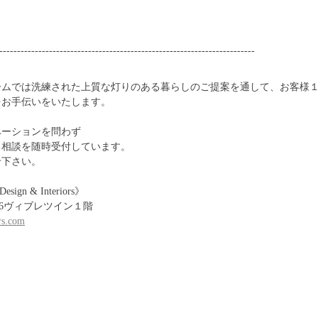
------------------------------------------------------------------------
ームでは洗練された上質な灯りのある暮らしのご提案を通して、お客様
をお手伝いをいたします。
ベーションを問わず
る相談を随時受付しています。
せ下さい。
esign & Interiors》
-16ヴィブレツイン１階
ors.com