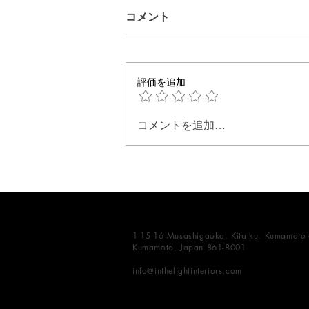
コメント
評価を追加
コメントを追加…
商品を超えて──ブティック体
験を形づくるものとは
1-15-16 Musashigaoka, Kita-ku, Kumamoto-c
Kumamoto, Japan 861-8001
info@inthelightinteriors.com