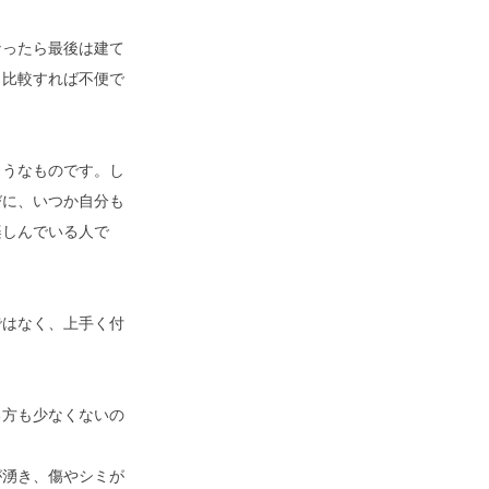
なったら最後は建て
と比較すれば不便で
ようなものです。し
びに、いつか自分も
楽しんでいる人で
ではなく、上手く付
る方も少なくないの
が湧き、傷やシミが