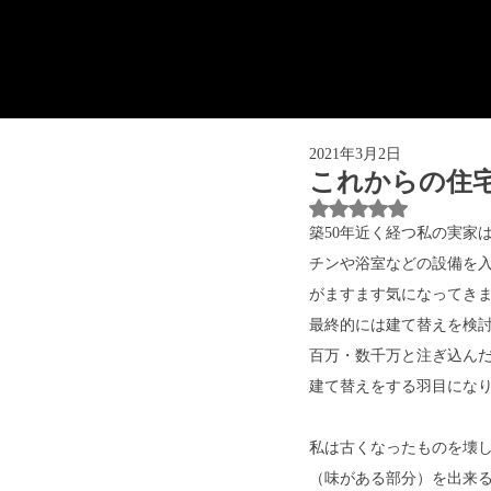
2021年3月2日
これからの住
5つ星のうちNaN
築50年近く経つ私の実家
チンや浴室などの設備を
がますます気になってき
最終的には建て替えを検討
百万・数千万と注ぎ込ん
建て替えをする羽目にな
私は古くなったものを壊
（味がある部分）を出来