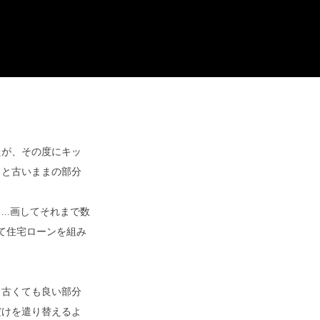
たが、その度にキッ
ると古いままの部分
..画してそれまで数
て住宅ローンを組み
、古くても良い部分
だけを遣り替えるよ