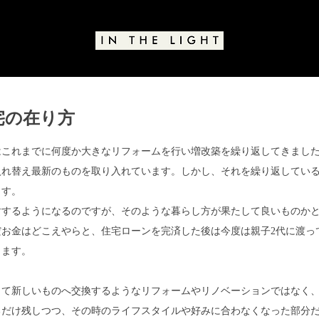
宅の在り方
と評価されています。
はこれまでに何度か大きなリフォームを行い増改築を繰り返してきまし
入れ替え最新のものを取り入れています。しかし、それを繰り返してい
ます。
するようになるのですが、そのような暮らし方が果たして良いものかと.
だお金はどこえやらと、住宅ローンを完済した後は今度は親子2代に渡っ
ります。
して新しいものへ交換するようなリフォームやリノベーションではなく
るだけ残しつつ、その時のライフスタイルや好みに合わなくなった部分