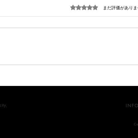
5つ星のうち0と評価されています
まだ評価がありま
商業空間における植物の活用
店の
と店舗の雰囲気への影響
るの
ity,
INF
Co