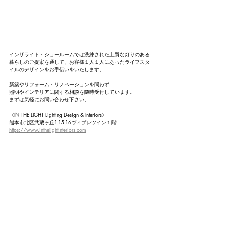
---------------------------------------------------------------------------------------------------------
インザライト・ショールームでは洗練された上質な灯りのある
暮らしのご提案を通して、お客様１人１人にあったライフスタ
イルのデザインをお手伝いをいたします。
新築やリフォーム・リノベーションを問わず
照明やインテリアに関する相談を随時受付しています。
まずは気軽にお問い合わせ下さい。
《IN THE LIGHT Lighting Design & Interiors》
熊本市北区武蔵ヶ丘1-15-16ヴィブレツイン１階
https://www.inthelightinteriors.com