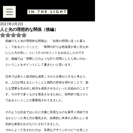
2021年3月2日
人と光の理想的な関係（後編）
5つ星のうちNaNと評価されています。
前編で人と光の理想的な関係は、「自然の摂理に従った暮ら
し」であるということと、「夜間の灯りは色温度が低く控えめ
にした方が良い」という2つのポイントをお伝えしたのです
が、後編では「実際にどのような灯り空間にしたら良いのか」
ということをポイントにして書きたいと思います。
日本では長らく経済的な成長こそが人を豊かにすると考えら
れ、人口が増えるということと国民の所得を増やすことで、新
たな需要を生み出し経済を成長させるといった仕組みのことで
す。その中で多くものを普及させるために、効率的で低コスト
であるということが重要視されてきました。
そのような社会ではいかに大量に良質なものを素早く供給でき
るかといった考え方が優先され、結果的に本来の人間らしい文
化的な創造がおざなりにされてきました。
それによって生まれたのは、安易なデザインのコピーを良しと