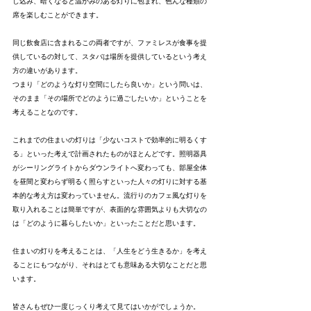
し込み、暗くなると温かみのある灯りに包まれ、色んな種類の
席を楽しむことができます。
同じ飲食店に含まれるこの両者ですが、ファミレスが食事を提
供しているの対して、スタバは場所を提供しているという考え
方の違いがあります。
つまり「どのような灯り空間にしたら良いか」という問いは、
そのまま「その場所でどのように過ごしたいか」ということを
考えることなのです。
これまでの住まいの灯りは「少ないコストで効率的に明るくす
る」といった考えで計画されたものがほとんどです。照明器具
がシーリングライトからダウンライトへ変わっても、部屋全体
を昼間と変わらず明るく照らすといった人々の灯りに対する基
本的な考え方は変わっていません。流行りのカフェ風な灯りを
取り入れることは簡単ですが、表面的な雰囲気よりも大切なの
は「どのように暮らしたいか」といったことだと思います。
住まいの灯りを考えることは、「人生をどう生きるか」を考え
ることにもつながり、それはとても意味ある大切なことだと思
います。
皆さんもぜひ一度じっくり考えて見てはいかがでしょうか。