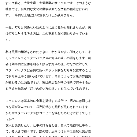
する文化と、大量生産・大量廃棄のサイクルです。そのような
社会では、伝統的な文化の継承や新たな文化の創造は行われ
ず、一時的な上辺だけの豊さだけしか残りません。
一見、灯りと関係ない話のように思えるかも知れませんが、実
は灯りに対する考え方は、この事象と深く関わり合っていま
す。
私は照明の相談をされたときに、わかりやすい例えとして、よ
くファミレスとスターバックスの灯りの違いの話をします。前
者は効率的に全体を明るく照らす灯りの使い方なのに対して、
スターバックスは必要な所へスポット的な灯りを配置すること
で明暗を上手く使い分けています。それによってお店の雰囲気
が変わるのは勿論ですが、実は来店客がその場所で何をするか
を考えた結果が「灯りの使い方の違い」を生んでいるのです。
ファミレスは基本的に食事を提供する場所で、店内には同じよ
うな席が並んでいて、昼夜関係なく照明が照らされています。
かたやスターバックスはコーヒーを飲むためだけに行くでしょ
うか？
友人と談笑したり、仕事の打ち合わせ、個人で勉強や仕事をし
ている人まで様々です。ほの暗い店内には日中は自然な光が差