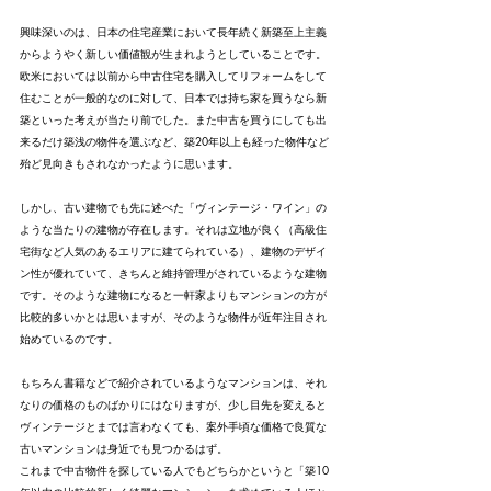
興味深いのは、日本の住宅産業において長年続く新築至上主義
からようやく新しい価値観が生まれようとしていることです。
欧米においては以前から中古住宅を購入してリフォームをして
住むことが一般的なのに対して、日本では持ち家を買うなら新
築といった考えが当たり前でした。また中古を買うにしても出
来るだけ築浅の物件を選ぶなど、築20年以上も経った物件など
殆ど見向きもされなかったように思います。
しかし、古い建物でも先に述べた「ヴィンテージ・ワイン」の
ような当たりの建物が存在します。それは立地が良く（高級住
宅街など人気のあるエリアに建てられている）、建物のデザイ
ン性が優れていて、きちんと維持管理がされているような建物
です。そのような建物になると一軒家よりもマンションの方が
比較的多いかとは思いますが、そのような物件が近年注目され
始めているのです。
もちろん書籍などで紹介されているようなマンションは、それ
なりの価格のものばかりにはなりますが、少し目先を変えると
ヴィンテージとまでは言わなくても、案外手頃な価格で良質な
古いマンションは身近でも見つかるはず。
これまで中古物件を探している人でもどちらかというと「築10