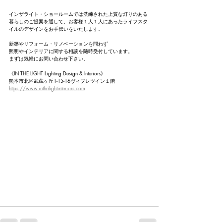
インザライト・ショールームでは洗練された上質な灯りのある
暮らしのご提案を通して、お客様１人１人にあったライフスタ
イルのデザインをお手伝いをいたします。
新築やリフォーム・リノベーションを問わず
照明やインテリアに関する相談を随時受付しています。
まずは気軽にお問い合わせ下さい。
《IN THE LIGHT Lighting Design & Interiors》
熊本市北区武蔵ヶ丘1-15-16ヴィブレツイン１階
https://www.inthelightinteriors.com