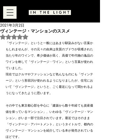
2021年3月2日
ヴィンテージ・マンションのススメ
5つ星のうちNaNと評価されています。
「ヴィンテージ」というと一般にはあまり馴染みがない言葉か
もしれませんが、その元々の由来は良質のブドウが収穫された
当たり年のワインで、希少価値が高く、高価で年代物の逸品の
ワインを称して「ヴィンテージ・ワイン」という言葉が使われ
ていました。
現在ではクルマやファッションなど色んなものにも「ヴィンテ
ージ」という形容詞が使われるようになりましたが、住宅にお
いて「ヴィンテージ」というと、ごく最近になって聞かれるよ
うになってきたように思います。
その中でも東京都心部を中心に「建築から数十年経ても資産価
値を保っているマンション」、いわゆる「ヴィンテージ・マン
ション」がいま一部で注目されています。最近ではそのまま
「ヴィンテージ・アパートメント」というタイトルで、都内の
ヴィンテージ・マンションを紹介している本が発売されている
ほどです。