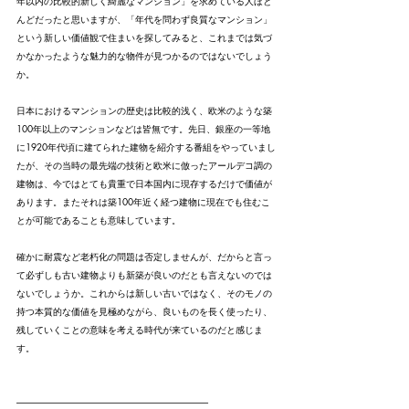
年以内の比較的新しく綺麗なマンション」を求めている人ほと
んどだったと思いますが、「年代を問わず良質なマンション」
という新しい価値観で住まいを探してみると、これまでは気づ
かなかったような魅力的な物件が見つかるのではないでしょう
か。
日本におけるマンションの歴史は比較的浅く、欧米のような築
100年以上のマンションなどは皆無です。先日、銀座の一等地
に1920年代頃に建てられた建物を紹介する番組をやっていまし
たが、その当時の最先端の技術と欧米に倣ったアールデコ調の
建物は、今ではとても貴重で日本国内に現存するだけで価値が
あります。またそれは築100年近く経つ建物に現在でも住むこ
とが可能であることも意味しています。
確かに耐震など老朽化の問題は否定しませんが、だからと言っ
て必ずしも古い建物よりも新築が良いのだとも言えないのでは
ないでしょうか。これからは新しい古いではなく、そのモノの
持つ本質的な価値を見極めながら、良いものを長く使ったり、
残していくことの意味を考える時代が来ているのだと感じま
す。
---------------------------------------------------------------------------------------------------------