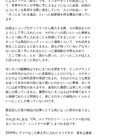
によるディール（取引）です。インターネットの普及によっ
て、世界中のモノが手軽に手に入るようになった反面、以前の
ようにモノを取得する際に発生していた「人との出会い」や
「モノにまつわる逸話」といった副産物を得る機会が減ってい
ます。
以前はショップやディーラーから購入する際、その商品をどの
ようにして手に入れたとか、そのモノへの思いといった事柄も
モノと一緒に手に入れることも容易にできましたが、インター
ネットでは商品のコンディションと価格くらいで、それ以外を
知ることはほとんどありません。誰もが知っているレアなモノ
をいかに安く手に入れるかといった価値観が大勢を占めて、
「どこで買った」とか「誰から買った」といったことがほとん
ど語られなくなった気がします。
古いモノの醍醐味はそれにまつわる歴史です。どこのブランド
とか何年代のものといった表面的なことだけでなく、そのモノ
がどのような時代背景や系譜で生まれ、それがどのような歴史
を辿って自分の目の前に辿り着いたのかといった事柄。古いモ
ノには必ず歴史がありますが、途切れた履歴には単にモノの価
値しか残っていません。履歴のないモノはもはや本物であろう
と偽物であろうと関係なく、単にそのモノの値段がいくらかと
いったことしか残っていないのです。
最近読んだ昔の雑誌の記事にとても気になった部分がありまし
た。
それはL.Aにある『OK』ストアのラリー・シェーファー氏の住
まい”ルドルフ・シンドラーの家”にまつわる話です。
2009年にラリーはこの家を手に入れたそうですが、著名な建築