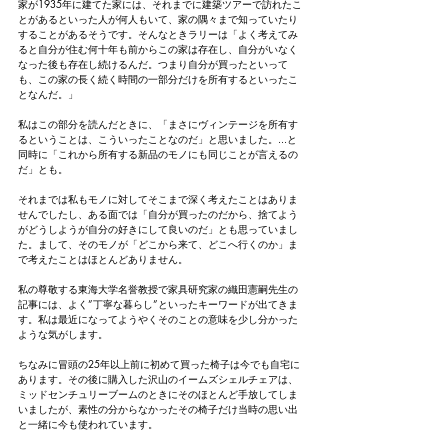
家が1935年に建てた家には、それまでに建築ツアーで訪れたこ
とがあるといった人が何人もいて、家の隅々まで知っていたり
することがあるそうです。そんなときラリーは「よく考えてみ
ると自分が住む何十年も前からこの家は存在し、自分がいなく
なった後も存在し続けるんだ。つまり自分が買ったといって
も、この家の長く続く時間の一部分だけを所有するといったこ
となんだ。」
私はこの部分を読んだときに、「まさにヴィンテージを所有す
るということは、こういったことなのだ」と思いました。...と
同時に「これから所有する新品のモノにも同じことが言えるの
だ」とも。
それまでは私もモノに対してそこまで深く考えたことはありま
せんでしたし、ある面では「自分が買ったのだから、捨てよう
がどうしようが自分の好きにして良いのだ」とも思っていまし
た。まして、そのモノが「どこから来て、どこへ行くのか」ま
で考えたことはほとんどありません。
私の尊敬する東海大学名誉教授で家具研究家の織田憲嗣先生の
記事には、よく”丁寧な暮らし”といったキーワードが出てきま
す。私は最近になってようやくそのことの意味を少し分かった
ような気がします。
ちなみに冒頭の25年以上前に初めて買った椅子は今でも自宅に
あります。その後に購入した沢山のイームズシェルチェアは、
ミッドセンチュリーブームのときにそのほとんど手放してしま
いましたが、素性の分からなかったその椅子だけ当時の思い出
と一緒に今も使われています。