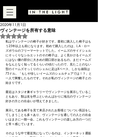
2020年11月1日
ヴィンテージを所有する意味
5つ星のうちNaNと評価されています。
私はヴィンテージの椅子が好きです。最初に購入した椅子はも
う25年以上も前になります。初めて購入したのは、L.A・ロー
ズボウルのフリーマーケットでした。イームズのサイドシェル
にそっくりなシルエットのその椅子は、よく見かけるイームズ
にはない腰の部分に大きめの開口部があるもの。まだイームズ
をなんとなく知ってるくらいの頃だったので、見たことのない
型のイームズそっくりのシェルに足はXベース、しかも値段は
75ドル。「もしや珍しいイームズのシェルチェアでは！？」と
一人で興奮したものです。それが私のヴィンテージの椅子との
始まりです。
最近はスタジオ兼ギャラリーでヴィンテージを展示しているこ
ともあり、類は友を呼ぶといわんばかりに地元のヴィンテージ
好きの方との出会いが増えてきました。
展示してある椅子を見て来店されたお客様とついつい長話をし
てしまうことも多々あり、ヴィンテージを通しての人との出会
いはまさに一期一会。これもヴィンテージの楽しみ方の一つだ
と常々感じています。
そのような中で最近気になっているのは、インターネット通販