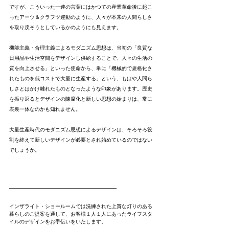
ですが、こういった一連の言葉にはかつての産業革命後に起こ
ったアーツ＆クラフツ運動のように、人々が本来の人間らしさ
を取り戻そうとしているかのようにも見えます。
機能主義・合理主義によるモダニズム思想は、当初の「良質な
日用品や生活空間をデザインし供給することで、人々の生活の
質を向上させる」といった使命から、単に「
機械的で規格化さ
れたものを低コストで大量に生産する」という、もはや人間ら
しさとはかけ離れたものとなったような印象があります。歴史
を振り返るとデザインの陳腐化と新しい思想の始まりは、常に
表裏一体なのかも知れません。
大量生産時代のモダニズム思想によるデザインは、そろそろ役
割を終えて新しいデザインが必要とされ始めているのではない
でしょうか。
---------------------------------------------------------------------------------------------------------
インザライト・ショールームでは洗練された上質な灯りのある
暮らしのご提案を通して、お客様１人１人にあったライフスタ
イルのデザインをお手伝いをいたします。