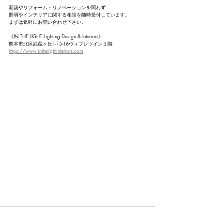
新築やリフォーム・リノベーションを問わず
照明やインテリアに関する相談を随時受付しています。
まずは気軽にお問い合わせ下さい。
《IN THE LIGHT Lighting Design & Interiors》
熊本市北区武蔵ヶ丘1-15-16ヴィブレツイン１階
https://www.inthelightinteriors.com