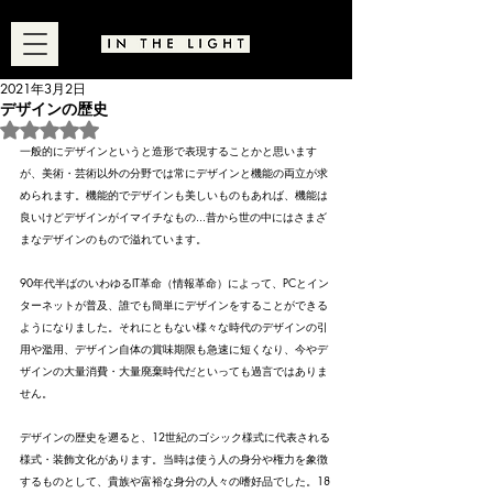
2021年3月2日
デザインの歴史
5つ星のうちNaNと評価されています。
一般的にデザインというと造形で表現することかと思います
が、美術・芸術以外の分野では常にデザインと機能の両立が求
められます。機能的でデザインも美しいものもあれば、機能は
良いけどデザインがイマイチなもの...昔から世の中にはさまざ
まなデザインのもので溢れています。
90年代半ばのいわゆるIT革命（情報革命）によって、PCとイン
ターネットが普及、誰でも簡単にデザインをすることができる
ようになりました。それにともない様々な時代のデザインの引
用や濫用、デザイン自体の賞味期限も急速に短くなり、今やデ
ザインの大量消費・大量廃棄時代だといっても過言ではありま
せん。
デザインの歴史を遡ると、12世紀のゴシック様式に代表される
様式・装飾文化があります
。当時は使う人の身分や権力を象徴
するものとして、貴族や富裕な身分の人々の嗜好品でした
。18