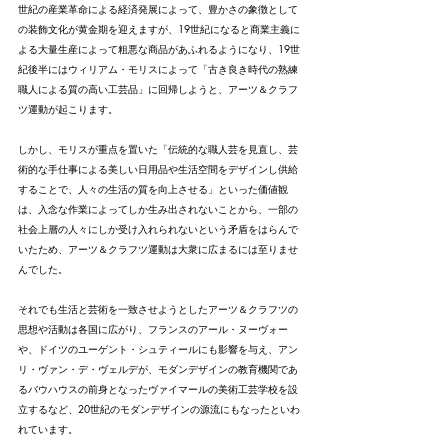
世紀の産業革命による経済発展によって、豊かさの象徴として
の装飾文化が黄金期を迎えますが、19世紀になると商業主義に
よる大量生産によって粗悪な商品があふれるようになり、19世
紀後半にはウィリアム・モリスによって「古き良き時代の熟練
職人による質の高い工芸品」に回帰しようと、アーツ＆クラフ
ツ運動が起こります。
しかし、モリスが重点を置いた「伝統的な職人芸を見直し、芸
術的な手仕事による美しい日用品や生活空間をデザインし供給
することで、人々の生活の質を向上させる」といった価値観
は、入念な作業によってしか生み出されないことから、一部の
社会上層の人々にしか受け入れられないという矛盾をはらんで
いたため、アーツ＆クラフツ運動は大衆に広まるには至りませ
んでした。
それでも生活と芸術を一致させようとしたアーツ＆クラフツの
思想や活動は各国に広がり、
フランスのアール・ヌーヴォー
や、ドイツのユーゲント・シュティールにも影響を与え、アン
リ・ヴァン・デ・ヴェルデが、モダンデザインの教育機関であ
るバウハウスの前身となったヴァイマールの美術工芸学校を設
立するなど、
20世紀のモダンデザインの源流にもなったといわ
れています。