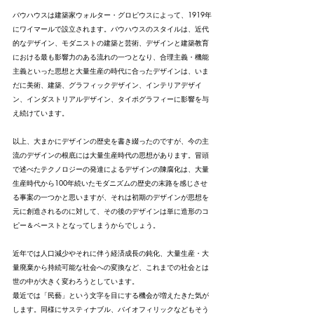
バウハウスは建築家ウォルター・グロピウスによって、1919年
にワイマールで設立されます。バウハウスのスタイルは、近代
的なデザイン、モダニストの建築と芸術、デザインと建築教育
における最も影響力のある流れの一つとなり、
合理主義・機能
主義といった思想と大量生産の時代に合ったデザインは、いま
だに美術
、建築、グラフィックデザイン、インテリアデザイ
ン、インダストリアルデザイン、タイポグラフィーに影響を与
え続けています。
以上、大まかにデザインの歴史を書き綴ったのですが、今の主
流のデザインの根底には大量生産時代の思想があります。冒頭
で述べたテクノロジーの発達によるデザインの陳腐化は、大量
生産時代から100年続いたモダニズムの歴史の末路を感じさせ
る事案の一つかと思いますが、それは初期のデザインが思想を
元に創造されるのに対して、その後のデザインは単に造形のコ
ピー＆ペーストとなってしまうからでしょう。
近年では人口減少やそれに伴う経済成長の鈍化、大量生産・大
量廃棄から持続可能な社会への変換など、これまでの社会とは
世の中が大きく変わろうとしています。
最近では「民藝」という文字を目にする機会が増えたきた気が
します。同様にサスティナブル、バイオフィリックなどもそう