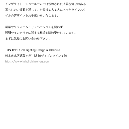
インザライト・ショールームでは洗練された上質な灯りのある
暮らしのご提案を通して、お客様１人１人にあったライフスタ
イルのデザインをお手伝いをいたします。
新築やリフォーム・リノベーションを問わず
照明やインテリアに関する相談を随時受付しています。
まずは気軽にお問い合わせ下さい。
《IN THE LIGHT Lighting Design & Interiors》
熊本市北区武蔵ヶ丘1-15-16ヴィブレツイン１階
https://www.inthelightinteriors.com