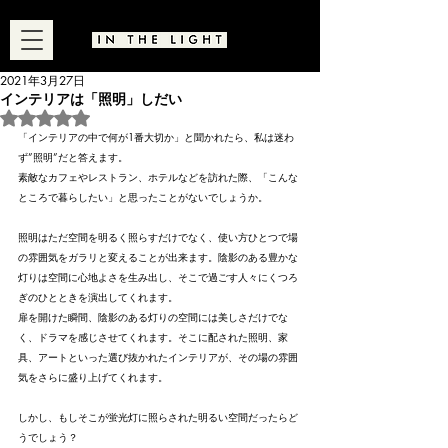
2021年3月27日
インテリアは「照明」しだい
5つ星のうちNaNと評価されています。
「インテリアの中で何が1番大切か」と聞かれたら、私は迷わ
ず”照明”だと答えます。
素敵なカフェやレストラン、ホテルなどを訪れた際、「こんな
ところで暮らしたい」と思ったことがないでしょうか。
照明はただ空間を明るく照らすだけでなく、使い方ひとつで場
の雰囲気をガラリと変えることが出来ます。陰影のある豊かな
灯りは空間に心地よさを生み出し、そこで過ごす人々にくつろ
ぎのひとときを演出してくれます。
扉を開けた瞬間、陰影のある灯りの空間には美しさだけでな
く、ドラマを感じさせてくれます。そこに配された照明、家
具、アートといった選び抜かれたインテリアが、その場の雰囲
気をさらに盛り上げてくれます。
しかし、もしそこが蛍光灯に照らされた明るい空間だったらど
うでしょう？