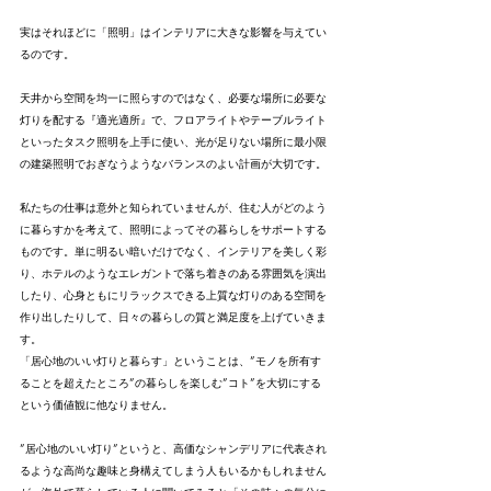
実はそれほどに「照明」はインテリアに大きな影響を与えてい
るのです。
天井から空間を均一に照らすのではなく、必要な場所に必要な
灯りを配する『適光適所』で、フロアライトやテーブルライト
といったタスク照明を上手に使い、光が足りない場所に最小限
の建築照明でおぎなうようなバランスのよい計画が大切です。
私たちの仕事は意外と知られていませんが、住む人がどのよう
に暮らすかを考えて、照明によってその暮らしをサポートする
ものです。単に明るい暗いだけでなく、インテリアを美しく彩
り、ホテルのようなエレガントで落ち着きのある雰囲気を演出
したり、心身ともにリラックスできる上質な灯りのある空間を
作り出したりして、日々の暮らしの質と満足度を上げていきま
す。
「居心地のいい灯りと暮らす」ということは、”モノを所有す
ることを超えたところ”の暮らしを楽しむ”コト”を大切にする
という価値観に他なりません。
”居心地のいい灯り”というと、高価なシャンデリアに代表され
るような高尚な趣味と身構えてしまう人もいるかもしれません