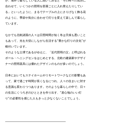
が、海外で暮らしている人に聞いてみると「その時々の気分に
合わせて、いくつかの照明を部屋ごとに入れ替えたりしてい
る」といったように、まるでテーブルの上にさりげなく飾る花
のように、季節や気分に合わせて灯りを変えて楽しんで暮らし
ています。
なかでも北欧諸国の人々は日照時間が短く冬は天候も悪いこと
もあって、光を大切にしながら生活する”豊かな灯りの文化”が
根付いています。
そのような土壌であるがゆえに、「近代照明の父」と呼ばれる
ポール・ヘニングセンをはじめとする、北欧の建築家やデザイ
ナーの照明器具には優れたデザインのものが多いのでしょう。
日本においてもステイホームやリモートワークなどの影響もあ
って、家で過ごす時間が長くなるにつれ、人々の住まいに対す
る意識も変わりつつあります。そのような暮らしの中で、日々
の生活にくつろぎのひとときを作り出す、”居心地のいい灯
り”の必要性を感じた人もきっと少なくないことでしょう。
---------------------------------------------------------------------------------------------------------