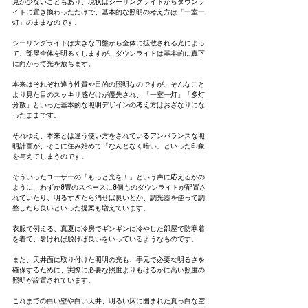
見が少ないこともあり、現状はシーリングライトからダウンラ
イトに置き換わっただけで、基本的な照明の考え方は「一室一
灯」のままなのです。
シーリングライトは大きな円盤から全体に拡散される光によっ
て、部屋全体を明るくしますが、ダウンライトは基本的に真下
に向かって光を放ちます。
本来はそれぞれ違う性質や目的の照明なのですが、そんなこと
より見た目のスッキリ感だけが優先され、「一室一灯」「多灯
分散」といった基本的な照明デザインの考え方はおざなりにな
ったままです。
それゆえ、本来とは違う使い方をされているアンバランスな照
明計画が、そこに住み始めて「なんとなく暗い」といった印象
を与えてしまうのです。
そういったユーザーの「もっと光を！」という声に応えるかの
ように、わずか8畳のスペースに8個ものダウンライトが配置さ
れていたり、明るすぎたら消せば良いとか、調光器を使って調
整したら良いといった提案も増えています。
衣服で例える、真夏に冷房でギンギンに冷やした部屋で防寒着
を着て、暑ければ脱げば良いをいっているようなものです。
また、天井面に取り付けた照明の光も、手元で必要な明るさを
確保するために、実際に必要な照度よりもはるかに高い照度の
照明が設置されています。
これまでの白い壁や白い天井、明るい床に囲まれた真っ白な空