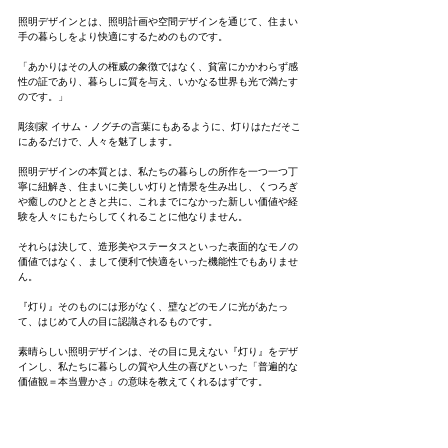
照明デザインとは、照明計画や空間デザインを通じて、住まい
手の暮らしをより快適にするためのものです。
「あかりはその人の権威の象徴ではなく、貧富にかかわらず感
性の証であり、暮らしに質を与え、いかなる世界も光で満たす
のです。」
彫刻家 イサム・ノグチの言葉にもあるように、灯りはただそこ
にあるだけで、人々を魅了します。
照明デザインの本質とは、私たちの暮らしの所作を一つ一つ丁
寧に紐解き、住まいに美しい灯りと情景を生み出し、くつろぎ
や癒しのひとときと共に、これまでになかった新しい価値や経
験を人々にもたらしてくれることに他なりません。
それらは決して、造形美やステータスといった表面的なモノの
価値ではなく、まして便利で快適をいった機能性でもありませ
ん。
『灯り』そのものには形がなく、壁などのモノに光があたっ
て、はじめて人の目に認識されるものです。
素晴らしい照明デザインは、その目に見えない『灯り』をデザ
インし、私たちに暮らしの質や人生の喜びといった「普遍的な
価値観＝本当豊かさ」の意味を教えてくれるはずです。