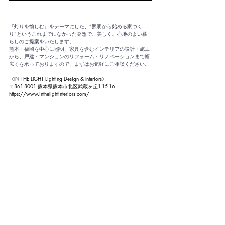
『灯りを愉しむ』をテーマにした、”照明から始める家づく
り”というこれまでになかった発想で、美しく、心地のよい暮
らしのご提案をいたします。
熊本・福岡を中心に照明、家具を含むインテリアの設計・施工
から、戸建・マンションのリフォーム・リノベーションまで幅
広くを承っておりますので、まずはお気軽にご相談ください。
《IN THE LIGHT Lighting Design & Interiors》
〒861-8001 熊本県熊本市北区武蔵ヶ丘1-15-16
https://www.inthelightinteriors.com/