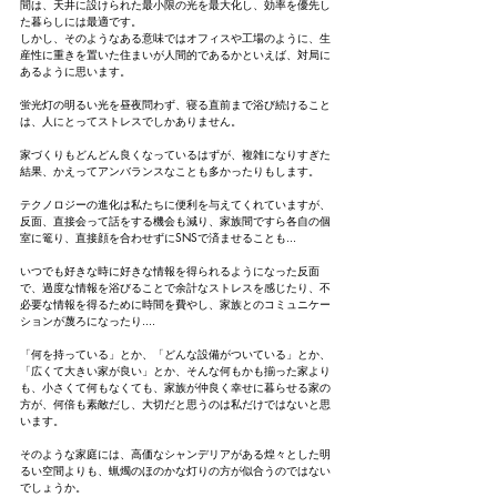
間は、天井に設けられた最小限の光を最大化し、効率を優先し
た暮らしには最適です。
しかし、そのようなある意味ではオフィスや工場のように、生
産性に重きを置いた住まいが人間的であるかといえば、対局に
あるように思います。
蛍光灯の明るい光を昼夜問わず、寝る直前まで浴び続けること
は、人にとってストレスでしかありません。
家づくりもどんどん良くなっているはずが、複雑になりすぎた
結果、かえってアンバランスなことも多かったりもします。
テクノロジーの進化は私たちに便利を与えてくれていますが、
反面、直接会って話をする機会も減り、家族間ですら各自の個
室に篭り、直接顔を合わせずにSNSで済ませることも...
いつでも好きな時に好きな情報を得られるようになった反面
で、過度な情報を浴びることで余計なストレスを感じたり、不
必要な情報を得るために時間を費やし、家族とのコミュニケー
ションが蔑ろになったり....
「何を持っている」とか、「どんな設備がついている」とか、
「広くて大きい家が良い」とか、そんな何もかも揃った家より
も、小さくて何もなくても、家族が仲良く幸せに暮らせる家の
方が、何倍も素敵だし、大切だと思うのは私だけではないと思
います。
そのような家庭には、高価なシャンデリアがある煌々とした明
るい空間よりも、蝋燭のほのかな灯りの方が似合うのではない
でしょうか。