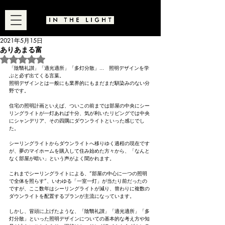
2021年5月15日
ありあまる富
5つ星のうちNaNと評価されています。
「陰翳礼讃」「適光適所」「多灯分散」...　照明デザインを学
ぶと必ず出てくる言葉。
照明デザインとは一般にも業界的にもまだまだ馴染みのない分
野です。
住宅の照明計画といえば、ついこの前までは部屋の中央にシー
リングライトが一灯あれば十分、気が利いたリビングでは中央
にシャンデリア、その四隅にダウンライトといった感じでし
た。
シーリングライトからダウンライトへ移りゆく過程の現在です
が、夢のマイホームを購入して住み始めた方々から、「なんと
なく部屋が暗い」という声がよく聞かれます。
これまでシーリングライトによる、”部屋の中心に一つの照明
で全体を照らす”、いわゆる「一室一灯」が当たり前だったの
ですが、ここ数年はシーリングライトが減り、替わりに複数の
ダウンライトを配置するプランが主流になっています。
しかし、冒頭に上げたような、「陰翳礼讃」「適光適所」「多
灯分散」といった照明デザインについての基本的な考え方や知